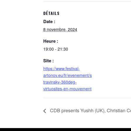
DÉTAILS
Date :
8 novembre, 2024
Heure :
19:00 - 21:30
Site :
https://www.festival-
artonov.eu/fr/evenement/s
travinsky-360deg-
virtuosites-en-mouvement
CDB presents Yushh (UK), Christian Co