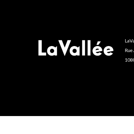
LaVa
Rue 
1080