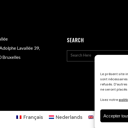
llée
SEARCH
Adolphe Lavallée 39,
 Bruxelles
Le présent site i
sont nécessaires
refusés. D’autres
ne seront placés
Lisez notre
polit
Accepter tou
Français
Nederlands
English