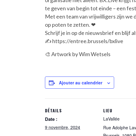
organisatie niet alleen. BX.Live krijgt
te geven van begin tot einde – een fes
Met een team van vrijwilligers zijn w
op poten te zetten. ❤︎
Schrijf je in op de nieuwsbrief en blijf 
​​✍️ https://entree.brussels/bxlive
🎨 Artwork by Wim Wetsels
Ajouter au calendrier
DÉTAILS
LIEU
Date :
LaVallée
9 novembre, 2024
Rue Adolphe Lav
Brussels
,
1080
B