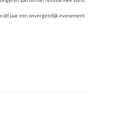
t jongeren aan om het festival mee vorm
m dit jaar een onvergetelijk evenement