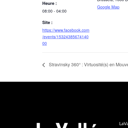
Heure :
Google Map
08:00 - 04:00
Site :
https://www.facebook.com
/events/15324385674140
00
Stravinsky 360° : Virtuosité(s) en Mou
LaVa