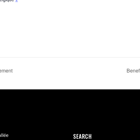
vement
Benefi
llée
SEARCH