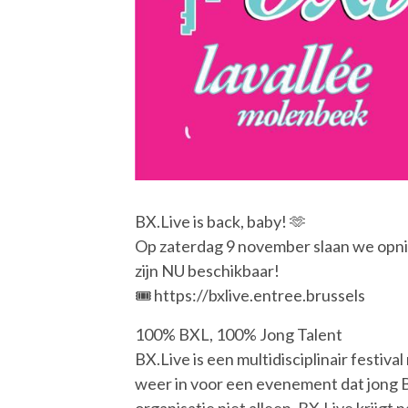
BX.Live is back, baby! 🫶
Op zaterdag 9 november slaan we opnieu
zijn NU beschikbaar!
🎟️ https://bxlive.entree.brussels
100% BXL, 100% Jong Talent
BX.Live is een multidisciplinair festiv
weer in voor een evenement dat jong Br