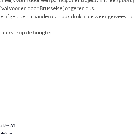
 namelijk vorm door een participatief traject: Entree spoor
tival voor en door Brusselse jongeren dus.
e de afgelopen maanden dan ook druk in de weer geweest o
als eerste op de hoogte:
allée 39
elgique
+