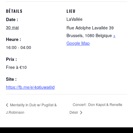
DÉTAILS
LIEU
Date :
LaVallée
30 mai
Rue Adolphe Lavallée 39
Brussels
,
1080
Belgique
+
Heure :
Google Map
16:00 - 04:00
Prix :
Free à €10
Site :
https://fb.me/e/4q6uwa6id
Concert : Don Kapot & Renette
Mentality In Dub w/ Pugilist &
J.Robinson
Désir