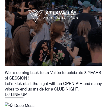
We’re coming back to La Vallée to celebrate 3 YEARS
of SESSION !
Let’s kick start the night with an OPEN-AIR and sunny
vibes to end up inside for a CLUB NIGHT.
DJ LINE-UP
▔▔▔▔▔▔
Deep Mess