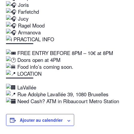
Joris
Farfetchd
Jucy
Ragel Mood
Armanova
PRACTICAL INFO
▔▔▔▔▔▔▔
FREE ENTRY BEFORE 8PM – 10€ at 8PM
Doors open at 4PM
Food info’s coming soon.
LOCATION
▔▔▔▔▔▔▔
LaVallée
Rue Adolphe Lavallée 39, 1080 Bruxelles
Need Cash? ATM in Ribaucourt Metro Station
Ajouter au calendrier