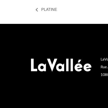
PLATINE
LaVa
Rue 
1080