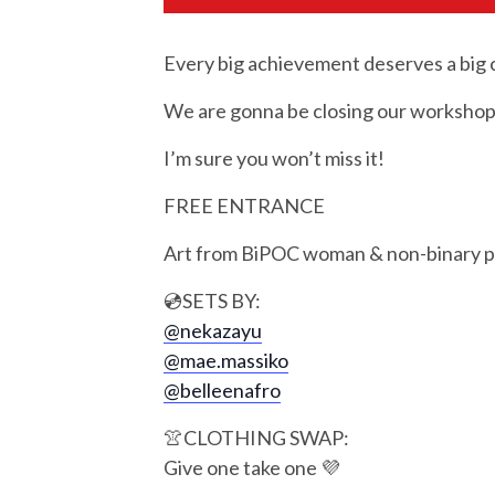
Every big achievement deserves a big 
We are gonna be closing our workshop w
I’m sure you won’t miss it!
FREE ENTRANCE
Art from BiPOC woman & non-binary 
💿SETS BY:
@nekazayu
@mae.massiko
@belleenafro
👚CLOTHING SWAP:
Give one take one 💜