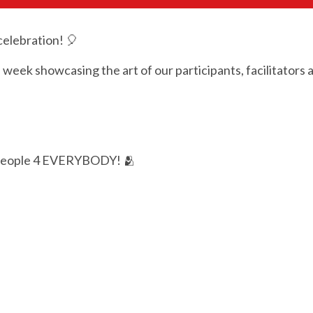
celebration! 🎈
eek showcasing the art of our participants, facilitators 
people 4 EVERYBODY! 🫂