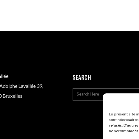
llée
SEARCH
Adolphe Lavallée 39,
 Bruxelles
Le présent site i
sont nécessaires
refusés. D’autres
ne seront placés