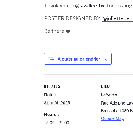
Thank you to
@lavallee_bxl
for hosting
POSTER DESIGNED BY:
@julietteber
Be there ❤️
Ajouter au calendrier
DÉTAILS
LIEU
Date :
LaVallée
31 août, 2025
Rue Adolphe Lav
Brussels
,
1080
B
Heure :
Google Map
15:00 - 21:00