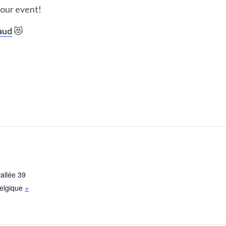
 our event!
aud
😻
allée 39
elgique
+