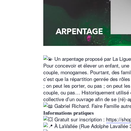
Un arpentage proposé par La Ligue
Pour concevoir et élever un enfant, un
couple, monogames. Pourtant, des famill
c’est que la répartition genrée des rôles
; on peut les porter, ou pas ; on peut le
couple, ou pas… Historiquement utilisé 
collective d’un ouvrage afin de se (ré)-
Gabriel Richard. Faire Famille autre
𝐈𝐧𝐟𝐨𝐫𝐦𝐚𝐭𝐢𝐨𝐧𝐬 𝐩𝐫𝐚𝐭𝐢𝐪𝐮𝐞𝐬
Gratuit sur inscription :
https://s
À LaVallée (Rue Adolphe Lavallée 3