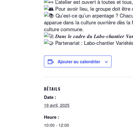
L’atelier est ouvert à toutes et tous, 
Pour avoir lieu, le groupe doit être 
Qu’est-ce qu’un arpentage ? Chacun 
apparue dans la culture ouvrière dès la 
culture commune.
𝑫𝒂𝒏𝒔 𝒍𝒆 𝒄𝒂𝒅𝒓𝒆 𝒅𝒖 𝑳𝒂𝒃𝒐-𝒄𝒉𝒂𝒏𝒕𝒊𝒆𝒓 𝑽𝒂𝒓𝒊𝒆́
Partenariat : Labo-chantier Variété
Ajouter au calendrier
DÉTAILS
Date :
19 avril, 2025
Heure :
10:00 - 12:00