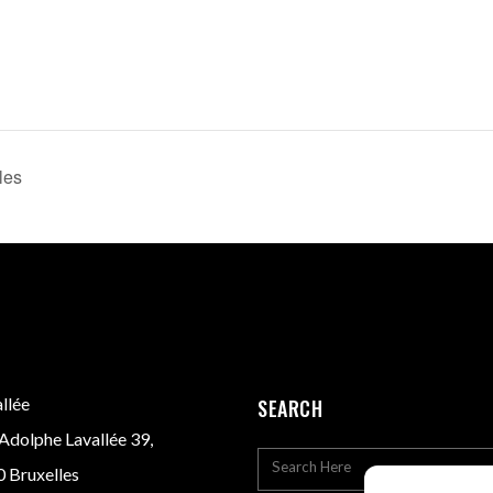
les
llée
SEARCH
Adolphe Lavallée 39,
 Bruxelles