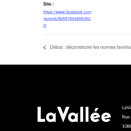
Site :
https://www.facebook.com
/events/96597854906352
0/
Débat : déconstruire les normes familia
LaVa
Rue 
1080