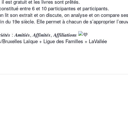
il est gratuit et les livres sont prêtés.
constitué entre 6 et 10 participantes et participants.
lit son extrait et on discute, on analyse et on compare ses
fin du 19e siècle. Elle permet à chacun de s’approprier l’œu
𝒆́𝒔 : 𝑨𝒎𝒊𝒕𝒊𝒆́𝒔, 𝑨𝒇𝒇𝒊𝒏𝒊𝒕𝒆́𝒔, 𝑨𝒇𝒇𝒊𝒍𝒊𝒂𝒕𝒊𝒐𝒏𝒔
s/Bruxelles Laïque + Ligue des Familles + LaVallée