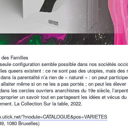
 des Familles
e seule configuration semble possible dans nos sociétés oc
es queers existent : ce ne sont pas des utopies, mais des ré
 dans la parentalité n’a rien de « naturel » : on peut partici
s allaiter même si on ne les a pas portés ; on peut les élever
dans les cercles ouvriers anarchistes du 19e siècle, l’arpe
approprier un savoir tout en partageant les idées et vécus du
ment. La Collection Sur la table, 2022.
hop.utick.net/?module=CATALOGUE&pos=VARIETES
9, 1080 Bruxelles)