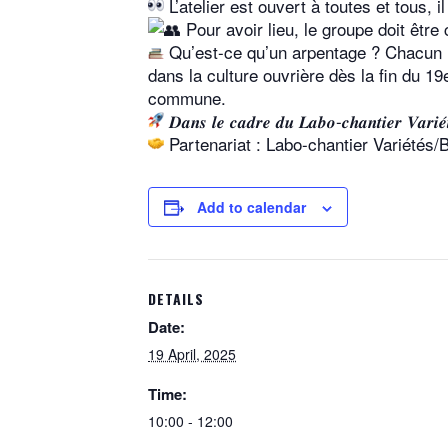
L’atelier est ouvert à toutes et tous, il
Pour avoir lieu, le groupe doit être 
Qu’est-ce qu’un arpentage ? Chacun li
dans la culture ouvrière dès la fin du 1
commune.
𝑫𝒂𝒏𝒔 𝒍𝒆 𝒄𝒂𝒅𝒓𝒆 𝒅𝒖 𝑳𝒂𝒃𝒐-𝒄𝒉𝒂𝒏𝒕𝒊𝒆𝒓 𝑽𝒂𝒓𝒊𝒆́𝒕𝒆́
Partenariat : Labo-chantier Variétés/
Add to calendar
DETAILS
Date:
19 April, 2025
Time:
10:00 - 12:00