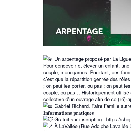
Un arpentage proposé par La Ligue
Pour concevoir et élever un enfant, un
couple, monogames. Pourtant, des famill
c’est que la répartition genrée des rôles
; on peut les porter, ou pas ; on peut le
couple, ou pas… Historiquement utilisé 
collective d’un ouvrage afin de se (ré)-
Gabriel Richard. Faire Famille autre
𝐈𝐧𝐟𝐨𝐫𝐦𝐚𝐭𝐢𝐨𝐧𝐬 𝐩𝐫𝐚𝐭𝐢𝐪𝐮𝐞𝐬
Gratuit sur inscription :
https://s
À LaVallée (Rue Adolphe Lavallée 3