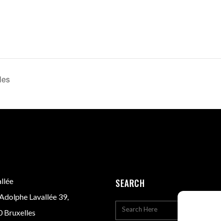
les
llée
SEARCH
Adolphe Lavallée 39,
 Bruxelles