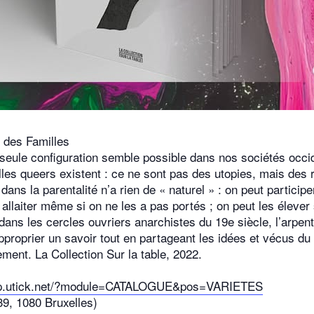
 des Familles
e seule configuration semble possible dans nos sociétés oc
es queers existent : ce ne sont pas des utopies, mais des ré
 dans la parentalité n’a rien de « naturel » : on peut partici
s allaiter même si on ne les a pas portés ; on peut les élever
dans les cercles ouvriers anarchistes du 19e siècle, l’arpe
approprier un savoir tout en partageant les idées et vécus du
ment. La Collection Sur la table, 2022.
hop.utick.net/?module=CATALOGUE&pos=VARIETES
9, 1080 Bruxelles)