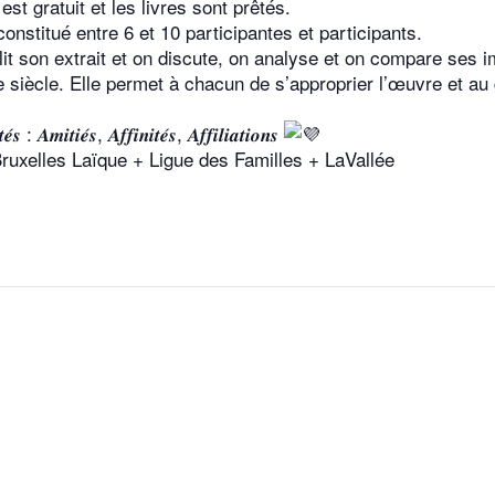
 est gratuit et les livres sont prêtés.
constitué entre 6 et 10 participantes et participants.
t son extrait et on discute, on analyse et on compare ses i
9e siècle. Elle permet à chacun de s’approprier l’œuvre et au
𝒔 : 𝑨𝒎𝒊𝒕𝒊𝒆́𝒔, 𝑨𝒇𝒇𝒊𝒏𝒊𝒕𝒆́𝒔, 𝑨𝒇𝒇𝒊𝒍𝒊𝒂𝒕𝒊𝒐𝒏𝒔
Bruxelles Laïque + Ligue des Familles + LaVallée