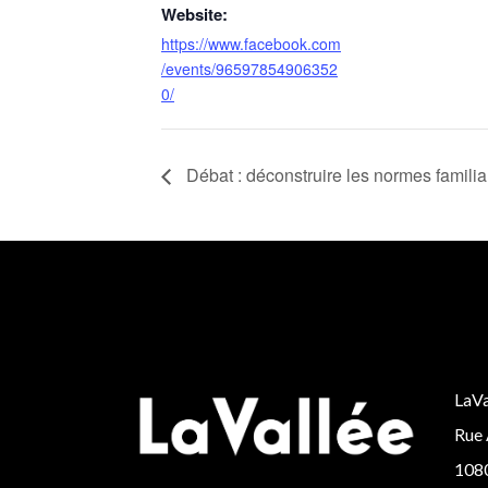
Website:
https://www.facebook.com
/events/96597854906352
0/
Débat : déconstruire les normes familia
LaVa
Rue 
1080