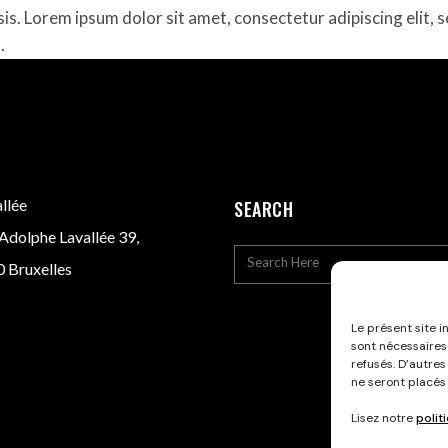
isis. Lorem ipsum dolor sit amet, consectetur adipiscing elit
.
llée
SEARCH
Adolphe Lavallée 39,
 Bruxelles
Le présent site i
sont nécessaires
refusés. D’autres
ne seront placés
Lisez notre
polit