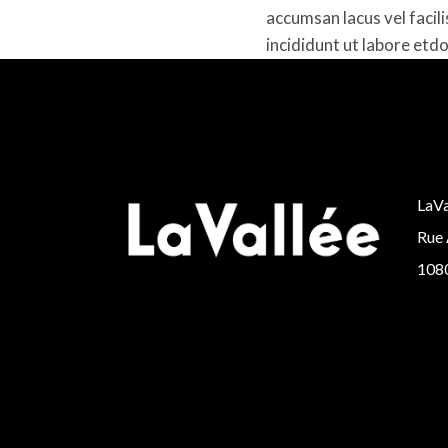
accumsan lacus vel facil
incididunt ut labore etdo
LaVa
Rue 
1080