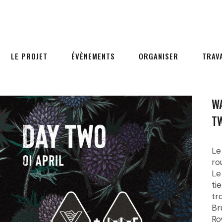
LE PROJET
ÉVÈNEMENTS
ORGANISER
TRAV
WA
TW
Le
ro
Le
ti
tr
Br
Ro