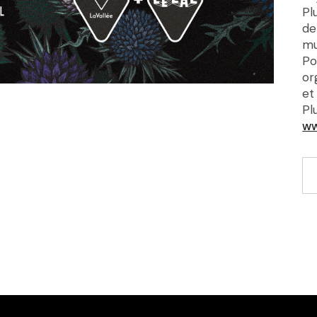
Pl
de
mu
Po
or
et
Pl
ww