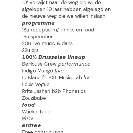
10’ verwijst naar de weg die wij de
afgelopen 10 jaar hebben afgelegd en
de nieuwe weg die we willen inslaan.
𝙥𝙧𝙤𝙜𝙧𝙖𝙢𝙢𝙖
18u receptie m/ drinks en food
19u speeches
20u live music & dans
22u dj’s
𝟭𝟬𝟬% 𝘽𝙧𝙪𝙨𝙨𝙚𝙡𝙨𝙚 𝙡𝙞𝙣𝙚𝙪𝙥
BeHouse Crew 𝘱𝘦𝘳𝘧𝘰𝘳𝘮𝘢𝘯𝘤𝘦
Indigo Mango 𝘭𝘪𝘷𝘦
LeBlanc ft. BXL Music Lab 𝘭𝘪𝘷𝘦
Louis Vogue
Rrita Jashari b2b Phonetics
Zouzibabe
𝙛𝙤𝙤𝙙
Wacko Taco
Pizza
𝙚𝙣𝙩𝙧𝙚𝙚
Free contribution.