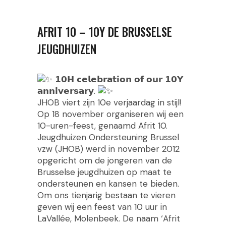
AFRIT 10 – 10Y DE BRUSSELSE
JEUGDHUIZEN
𝟭𝟬𝗛 𝗰𝗲𝗹𝗲𝗯𝗿𝗮𝘁𝗶𝗼𝗻 𝗼𝗳 𝗼𝘂𝗿 𝟭𝟬𝗬
𝗮𝗻𝗻𝗶𝘃𝗲𝗿𝘀𝗮𝗿𝘆.
JHOB viert zijn 10e verjaardag in stijl!
Op 18 november organiseren wij een
10-uren-feest, genaamd Afrit 10.
Jeugdhuizen Ondersteuning Brussel
vzw (JHOB) werd in november 2012
opgericht om de jongeren van de
Brusselse jeugdhuizen op maat te
ondersteunen en kansen te bieden.
Om ons tienjarig bestaan te vieren
geven wij een feest van 10 uur in
LaVallée, Molenbeek. De naam ‘Afrit