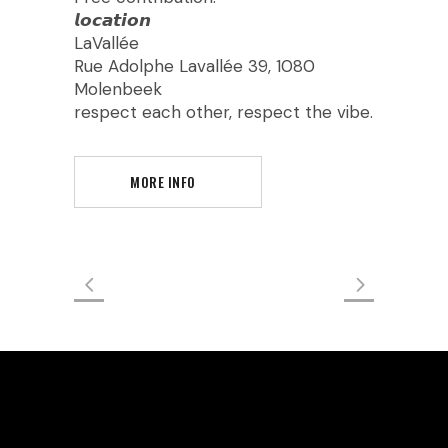
𝙡𝙤𝙘𝙖𝙩𝙞𝙤𝙣
LaVallée
Rue Adolphe Lavallée 39, 1080
Molenbeek
respect each other, respect the vibe.
MORE INFO