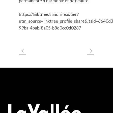
permanente d’harmonie et de beauté.
https://linktr.ee/sandrineastier?
utm_source=linktree_profile_share&ltsid=6640d
99ba-4bab-8a05-b8d0cc0d0287