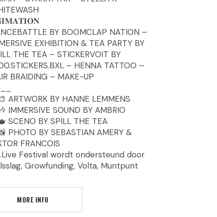
HITEWASH
𝐈𝐌𝐀𝐓𝐈𝐎𝐍
NCEBATTLE BY BOOMCLAP NATION –
MERSIVE EXHIBITION & TEA PARTY BY
ILL THE TEA – STICKERVOIT BY
00.STICKERS.BXL – HENNA TATTOO –
IR BRAIDING – MAKE-UP
___
ARTWORK BY HANNE LEMMENS
IMMERSIVE SOUND BY AMBRIO
SCENO BY SPILL THE TEA
PHOTO BY SEBASTIAN AMERY &
KTOR FRANCOIS
.Live Festival wordt ondersteund door
lsslag, Growfunding, Volta, Muntpunt
MORE INFO