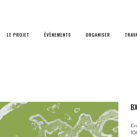
LE PROJET
ÉVÈNEMENTS
ORGANISER
TRAV
BX
𝐸𝑒
100%