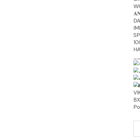
W
𝐀
DA
IM
SP
10
HA
_
VI
BX
Po