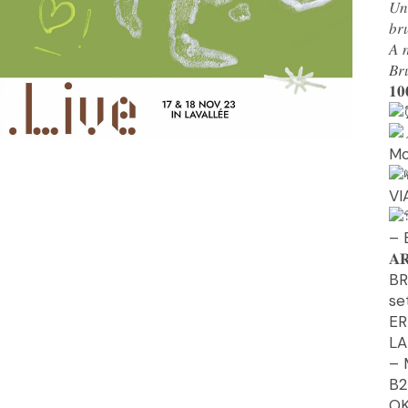
𝑈𝑛
𝑏𝑟
𝐴 
𝐵𝑟
𝟏
Mo
VI
– 
𝐀
BR
se
ER
LA
– 
B2
OK