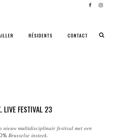
AILLER
RÉSIDENTS
CONTACT
. LIVE FESTIVAL 23
 𝑛𝑖𝑒𝑢𝑤 𝑚𝑢𝑙𝑡𝑖𝑑𝑖𝑠𝑐𝑖𝑝𝑙𝑖𝑛𝑎𝑖𝑟 𝑓𝑒𝑠𝑡𝑖𝑣𝑎𝑙 𝑚𝑒𝑡 𝑒𝑒𝑛
 𝐵𝑟𝑢𝑠𝑠𝑒𝑙𝑠𝑒 𝑖𝑛𝑠𝑡𝑒𝑒𝑘.