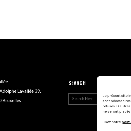
llée
SEARCH
Adolphe Lavallée 39,
Le présent site i
 Bruxelles
sont nécessaires
refusés. D’autres
ne seront placés
Lisez notre
polit