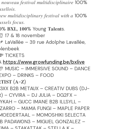
 𝑛𝑜𝑢𝑣𝑒𝑎𝑢 𝑓𝑒𝑠𝑡𝑖𝑣𝑎𝑙 𝑚𝑢𝑙𝑡𝑖𝑑𝑖𝑠𝑐𝑖𝑝𝑙𝑖𝑛𝑎𝑖𝑟𝑒 100%
𝑥𝑒𝑙𝑙𝑜𝑖𝑠.
𝑒𝑤 𝑚𝑢𝑙𝑡𝑖𝑑𝑖𝑠𝑐𝑖𝑝𝑙𝑖𝑛𝑎𝑟𝑦 𝑓𝑒𝑠𝑡𝑖𝑣𝑎𝑙 𝑤𝑖𝑡ℎ 𝑎 100%
𝑠𝑠𝑒𝑙𝑠 𝑓𝑜𝑐𝑢𝑠.
𝟎% 𝐁𝐗𝐋, 𝟏𝟎𝟎% Young 𝐓𝐚𝐥𝐞𝐧𝐭s.
17 & 18 november
LaVallée – 39 rue Adolphe Lavallée,
lenbeek
TICKETS
A
https://www.growfunding.be/bxlive
MUSIC – IMMERSIVE SOUND – DANCE
EXPO – DRINKS – FOOD
𝐓𝐈𝐒𝐓 (𝐀-𝐙)
3XX B2B METAUX – CREATIV DUBS (DJ-
t) – CYVIRA – DJ JULIA – DG2FX –
YKAH – GUCC IMANE B2B ILLSYLL –
ZARRO – MAMA FUNGI – MAPLE PAPER
MOEDERTAAL – MOMOSHIKI SELECTA
B PADAW0N3 – MIGUEL GONZALEZ –
IMA – STAKATTAK – STELLA K –