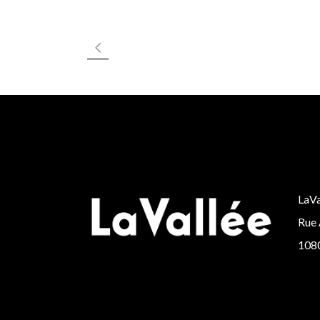
LaVa
Rue 
1080