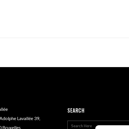
llée
SEARCH
Adolphe Lavallée 39,
 Bruxelles