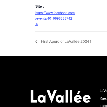
Site :
https://www.facebook.com
/events/40196966887421
1/
First Apero of LaVallée 2024 !
LaVa
Rue 
1080