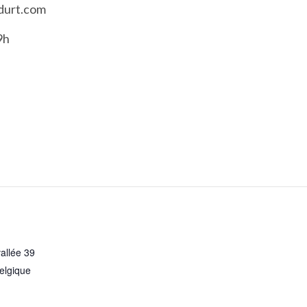
odurt.com
9h
allée 39
elgique