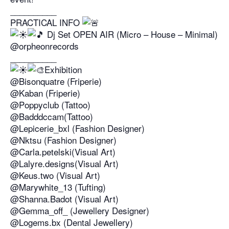
__________
PRACTICAL INFO
Dj Set OPEN AIR (Micro – House – Minimal)
@orpheonrecords
__________
Exhibition
@Bisonquatre (Friperie)
@Kaban (Friperie)
@Poppyclub (Tattoo)
@Badddccam(Tattoo)
@Lepicerie_bxl (Fashion Designer)
@Nktsu (Fashion Designer)
@Carla.petelski(Visual Art)
@Lalyre.designs(Visual Art)
@Keus.two (Visual Art)
@Marywhite_13 (Tufting)
@Shanna.Badot (Visual Art)
@Gemma_off_ (Jewellery Designer)
@Logems.bx (Dental Jewellery)