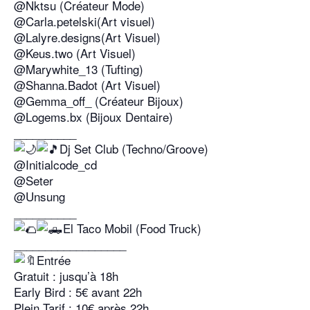
@Nktsu (Créateur Mode)
@Carla.petelski(Art visuel)
@Lalyre.designs(Art Visuel)
@Keus.two (Art Visuel)
@Marywhite_13 (Tufting)
@Shanna.Badot (Art Visuel)
@Gemma_off_ (Créateur Bijoux)
@Logems.bx (Bijoux Dentaire)
__________
Dj Set Club (Techno/Groove)
@Initialcode_cd
@Seter
@Unsung
__________
El Taco Mobil (Food Truck)
__________________
Entrée
Gratuit : jusqu’à 18h
Early Bird : 5€ avant 22h
Plein Tarif : 10€ après 22h