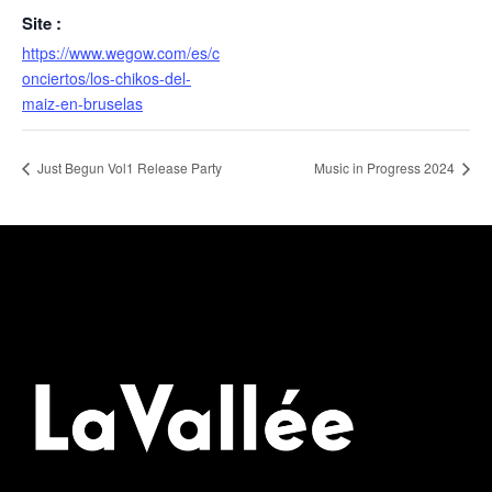
Site :
https://www.wegow.com/es/c
onciertos/los-chikos-del-
maiz-en-bruselas
Just Begun Vol1 Release Party
Music in Progress 2024