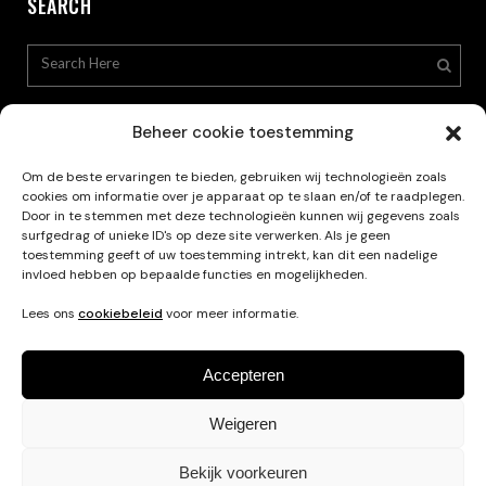
SEARCH
Beheer cookie toestemming
Om de beste ervaringen te bieden, gebruiken wij technologieën zoals
cookies om informatie over je apparaat op te slaan en/of te raadplegen.
Privacy Policy
Door in te stemmen met deze technologieën kunnen wij gegevens zoals
surfgedrag of unieke ID's op deze site verwerken. Als je geen
toestemming geeft of uw toestemming intrekt, kan dit een nadelige
invloed hebben op bepaalde functies en mogelijkheden.
Lees ons
cookiebeleid
voor meer informatie.
Accepteren
Weigeren
Français
Nederlands
English
Bekijk voorkeuren