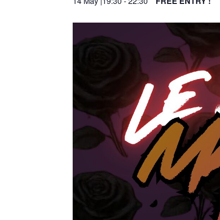
14 May |19:30
-
22:30
FREE ENTRY !