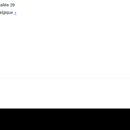
allée 39
elgique
+