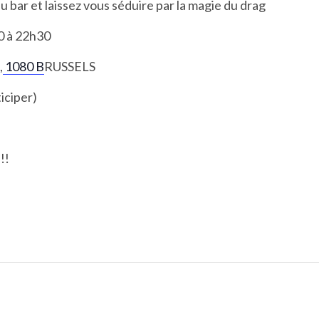
u bar et laissez vous séduire par la magie du drag
0 à 22h30
,
1080 B
RUSSELS
ticiper)
!!