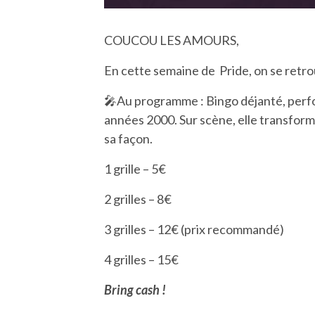
COUCOU LES AMOURS,
En cette semaine de
Pride, on se retr
🎤
Au programme : Bingo déjanté, perf
années 2000. Sur scène, elle transform
sa façon.
1 grille – 5€
2 grilles – 8€
3 grilles – 12€ (prix recommandé)
4 grilles – 15€
Bring cash !