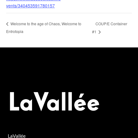
vents/340453591780157
COUP/E Container
Welcome to the age of Chaos, Welcome to
Entrotopia
#1
LaVallée