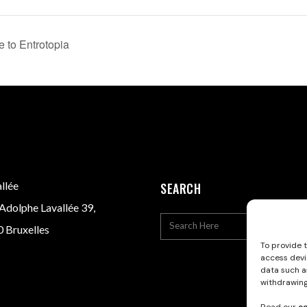
 to Entrotopia
llée
SEARCH
Adolphe Lavallée 39,
 Bruxelles
To provide 
access devi
data such as
withdrawing