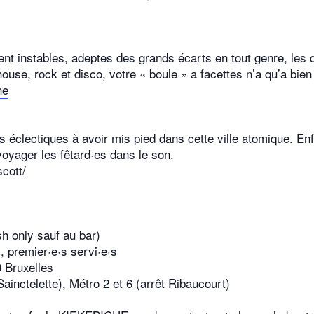
t instables, adeptes des grands écarts en tout genre, les d
use, rock et disco, votre « boule » a facettes n’a qu’a bien 
he
s éclectiques à avoir mis pied dans cette ville atomique. Enf
voyager les fêtard·es dans le son.
cott/
sh only sauf au bar)
, premier·e·s servi·e·s
 Bruxelles
ainctelette), Métro 2 et 6 (arrêt Ribaucourt)