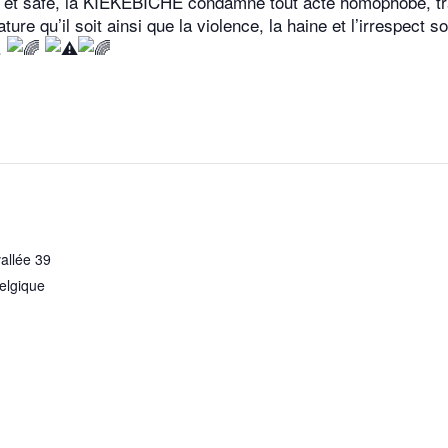
le et safe, la KIEKEBICHE condamne tout acte homophobe, t
ture qu’il soit ainsi que la violence, la haine et l’irrespect
.
allée 39
elgique