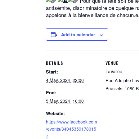
Pour que la fête soit bel
antisémite, discriminatoire de quelque na
appelons à la bienveillance de chacun.e
Add to calendar
DETAILS
VENUE
Start:
LaVallée
4 May, 2024 |22:00
Rue Adolphe Lav
Brussels
,
1080
B
End:
5 May, 2024 |16:00
Website:
https://www.facebook.com
/events/34045359178015
7