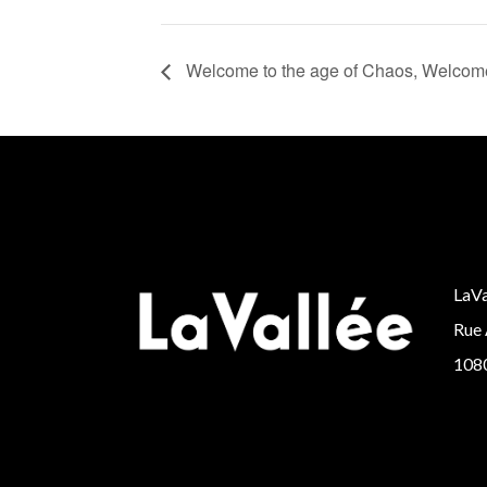
Welcome to the age of Chaos, Welcome
LaVa
Rue 
1080