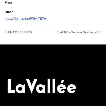
Free
Site :
https://fb.me/e/p6Wb4YB7e
UN EX PRESS ED
PLATINE – Summer Residency !