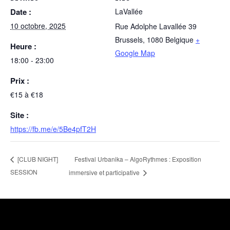
Date :
LaVallée
10 octobre, 2025
Rue Adolphe Lavallée 39
Brussels
,
1080
Belgique
+
Heure :
Google Map
18:00 - 23:00
Prix :
€15 à €18
Site :
https://fb.me/e/5Be4pfT2H
Festival Urbanika – AlgoRythmes : Exposition
[CLUB NIGHT]
SESSION
immersive et participative