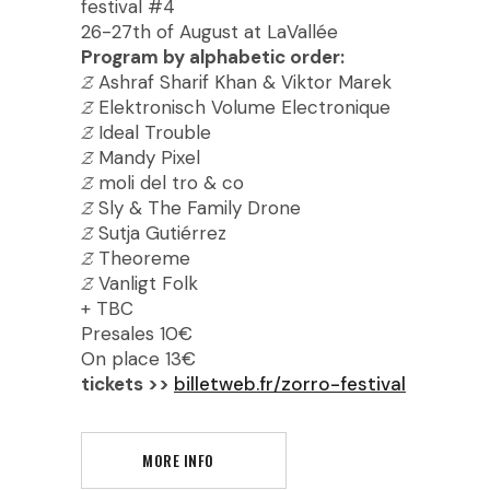
festival #4
26-27th of August at LaVallée
Program by alphabetic order:
𝓩 Ashraf Sharif Khan & Viktor Marek
𝓩 Elektronisch Volume Electronique
𝓩 Ideal Trouble
𝓩 Mandy Pixel
𝓩 moli del tro & co
𝓩 Sly & The Family Drone
𝓩 Sutja Gutiérrez
𝓩 Theoreme
𝓩 Vanligt Folk
+ TBC
Presales 10€
On place 13€
tickets >>
billetweb.fr/zorro-festival
MORE INFO