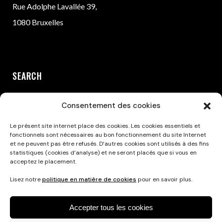
Rue Adolphe Lavallée 39,
1080 Bruxelles
SEARCH
Consentement des cookies
Le présent site internet place des cookies. Les cookies essentiels et
fonctionnels sont nécessaires au bon fonctionnement du site Internet
et ne peuvent pas être refusés. D’autres cookies sont utilisés à des fins
statistiques (cookies d’analyse) et ne seront placés que si vous en
acceptez le placement.
Privacy Policy
Lisez notre
politique en matière de cookies
pour en savoir plus.
Accepter tous les cookies