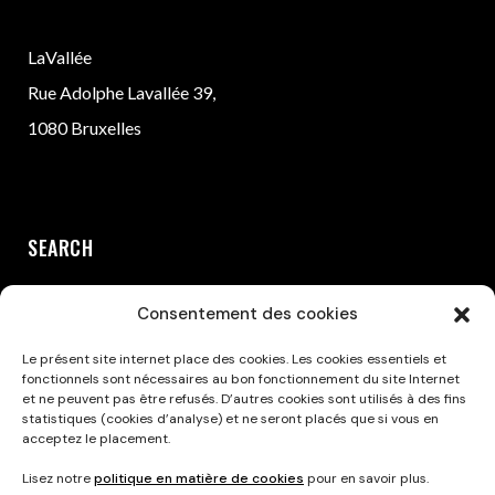
LaVallée
Rue Adolphe Lavallée 39,
1080 Bruxelles
SEARCH
Consentement des cookies
Le présent site internet place des cookies. Les cookies essentiels et
fonctionnels sont nécessaires au bon fonctionnement du site Internet
et ne peuvent pas être refusés. D’autres cookies sont utilisés à des fins
statistiques (cookies d’analyse) et ne seront placés que si vous en
acceptez le placement.
Privacy Policy
Lisez notre
politique en matière de cookies
pour en savoir plus.