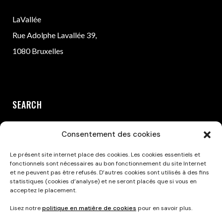
LaVallée
Rue Adolphe Lavallée 39,
1080 Bruxelles
SEARCH
Consentement des cookies
Le présent site internet place des cookies. Les cookies essentiels et
fonctionnels sont nécessaires au bon fonctionnement du site Internet
et ne peuvent pas être refusés. D’autres cookies sont utilisés à des fins
statistiques (cookies d’analyse) et ne seront placés que si vous en
acceptez le placement.
Privacy Policy
Lisez notre
politique en matière de cookies
pour en savoir plus.