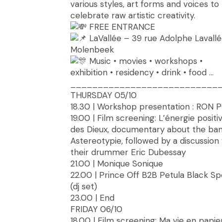
various styles, art forms and voices to
celebrate raw artistic creativity.
FREE ENTRANCE
LaVallée – 39 rue Adolphe Lavallé
Molenbeek
Music • movies • workshops •
exhibition • residency • drink • food …
___________________________
THURSDAY 05/10
18.30 | Workshop presentation : RON 
19.00 | Film screening: L’énergie positi
des Dieux, documentary about the ba
Astereotypie, followed by a discussion
their drummer Eric Dubessay
21.00 | Monique Sonique
22.00 | Prince Off B2B Petula Black S
(dj set)
23.00 | End
FRIDAY 06/10
18.00 | Film screening: Ma vie en papier