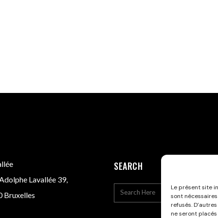
llée
SEARCH
Adolphe Lavallée 39,
Le présent site i
 Bruxelles
sont nécessaires
refusés. D’autres
ne seront placés