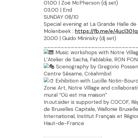
01.00 | Zoë McPherson (dj set)
03.00 | End
SUNDAY 08/10
Special evening at La Grande Halle de
Molenbeek :
https://fb.me/e/4ucl301
20.00 | Guido Mininsky (dj set)
___________________________
Music workshops with Notre Villag
L’Atelier de Sacha, Fablabke, RON PON
Scenography by Gregorio Possent
Centre Sésame, Créahmbxl
Exhibition with Lucille Notin-Bour
Zone Art, Notre Village and collaborat
mural “Où est ma maison”
In.out.sider is supported by COCOF, Ré
de Bruxelles Capitale, Wallonie Bruxell
International, Institut Français et Régio
Haut-de-France