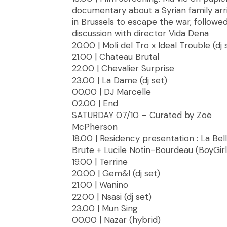
documentary about a Syrian family arr
in Brussels to escape the war, followe
discussion with director Vida Dena
20.00 | Moli del Tro x Ideal Trouble (dj 
21.00 | Chateau Brutal
22.00 | Chevalier Surprise
23.00 | La Dame (dj set)
00.00 | DJ Marcelle
02.00 | End
SATURDAY 07/10 – Curated by Zoë
McPherson
18.00 | Residency presentation : La Bel
Brute + Lucile Notin-Bourdeau (BoyGirl
19.00 | Terrine
20.00 | Gem&I (dj set)
21.00 | Wanino
22.00 | Nsasi (dj set)
23.00 | Mun Sing
00.00 | Nazar (hybrid)