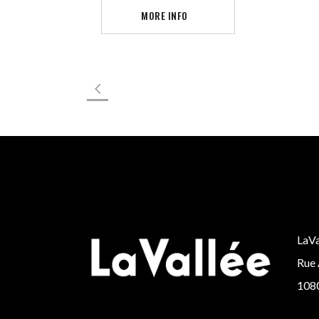
MORE INFO
LaVa
Rue 
1080