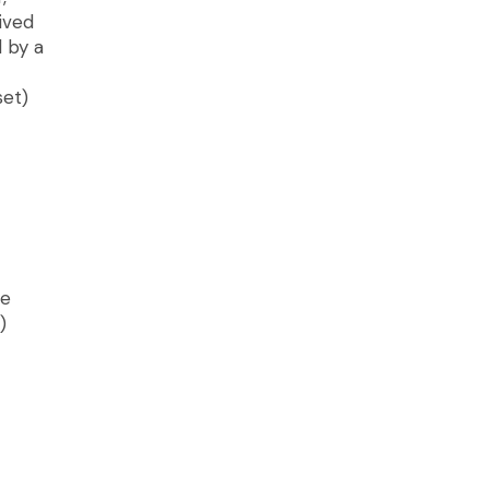
ived
d by a
set)
le
)