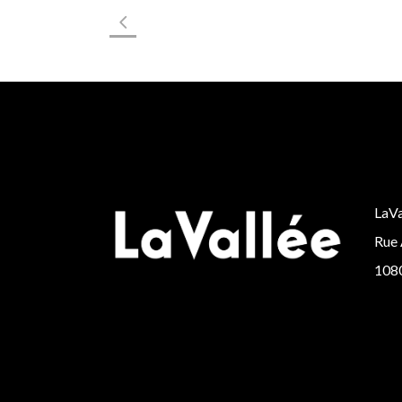
LaVa
Rue 
1080