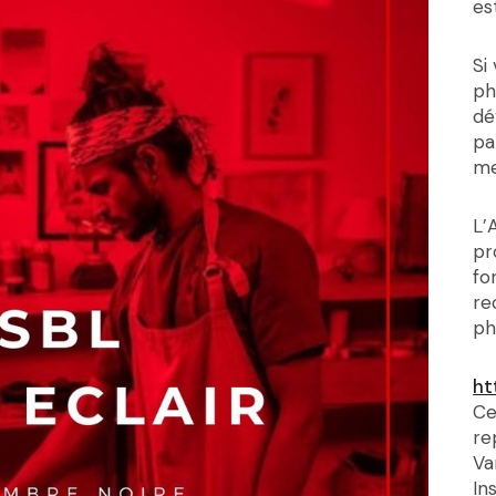
es
Si
ph
dé
pa
me
L’
pr
fo
re
ph
ht
Ce
re
Va
In