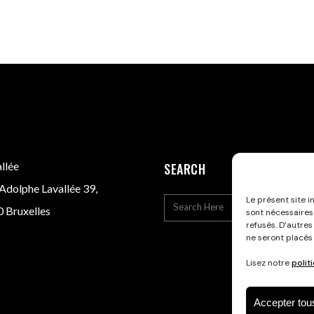
llée
SEARCH
Adolphe Lavallée 39,
Le présent site i
 Bruxelles
sont nécessaires
refusés. D’autres
ne seront placés
Lisez notre
polit
Accepter tou