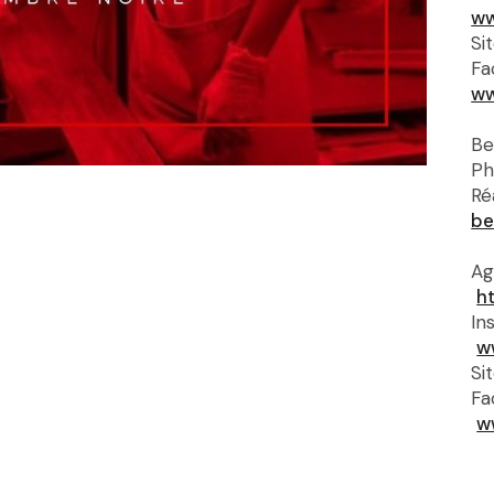
ww
Si
Fa
ww
Be
Ph
Ré
be
Ag
h
In
w
Si
Fa
w