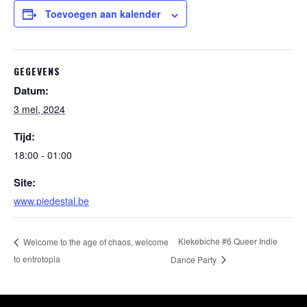
Toevoegen aan kalender
GEGEVENS
Datum:
3 mei, 2024
Tijd:
18:00 - 01:00
Site:
www.piedestal.be
Kiekebiche #6 Queer Indie
Welcome to the age of chaos, welcome
to entrotopia
Dance Party