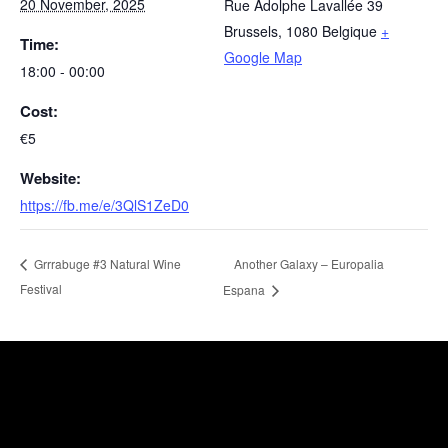
20 November, 2025
Rue Adolphe Lavallée 39
Brussels
,
1080
Belgique
+
Time:
Google Map
18:00 - 00:00
Cost:
€5
Website:
https://fb.me/e/3QlS1ZeD0
Another Galaxy – Europalia
Grrrabuge #3 Natural Wine
Festival
Espana