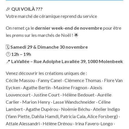
🎉
QUI VOILÀ ???
Votre marché de céramique reprend du service
On remet ça le
dernier week-end de novembre
pour être
les
prems
sur les marchés de Noël ! 🌟
🗓
Samedi 29 & Dimanche 30 novembre
🕛
12h – 19h
📍
LaVallée – Rue Adolphe Lavallée 39, 1080 Molenbeek
Venez découvrir les créations uniques de :
Cécile Massou · Fanny Canel · Clémence Thomas · Flore Van
Eycken · Agathe Bertin · Maxime Fragnon · Alexis
Louvencourt · Justine Court · Hélène Bedouet · Aurélie
Carlier · Marion Henry · Lasse Wandschneider · Céline
Lambert · Agathe Dupérou · Noémie Béchu · Atelier Indigo
(Yann Piette, Dahlia Hamdi, Patricia Cala, Alice Forsberg) ·
Attale Alessandri · Hélène Drénou · Irina Favero-Longo ·