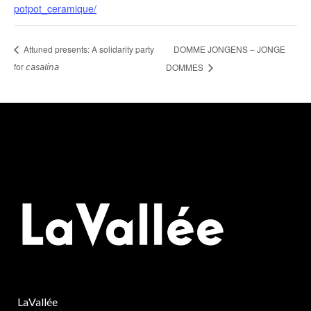
potpot_ceramique/
DOMME JONGENS – JONGE
Attuned presents: A solidarity party
for 𝘤𝘢𝘴𝘢𝘭𝘪𝘯𝘢
DOMMES
LaVallée