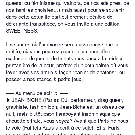
queers, du féminisme qui vaincra, de nos adelphes, de
nos familles choisies…) mais aussi pour se soutenir
dans cette actualité particulièrement pénible de
déferlante transphobe, on vous invite à une édition
SWEETNESS.
_
Une soirée où l’ambiance sera aussi douce que la
météo, où vous pourrez passer d’un dancefloor
explosant de joie et de talents musicaux à la tiédeur
printanière de la cour, profiter d’un coin calme où vous
lover avec vos ami.e.s façon “panier de chatons”, ou
passer à nos stands & petits jeux.
_
—– Au menu ce soir ♬ —–
❥ JEAN BICHE (Paris): DJ, performeur, drag queer,
graphiste, fashion icon, Jean-Biche est un oiseau de
nuit, mais plutôt paon flamboyant insomniaque que
chouette effraie, vous voyez? Avant que Paris ne nous
le vole (Patricia Kaas a écrit à ce sujet “Et si Paris
m’le prend, c’est qu’c’est vraiment une star”), Jean-