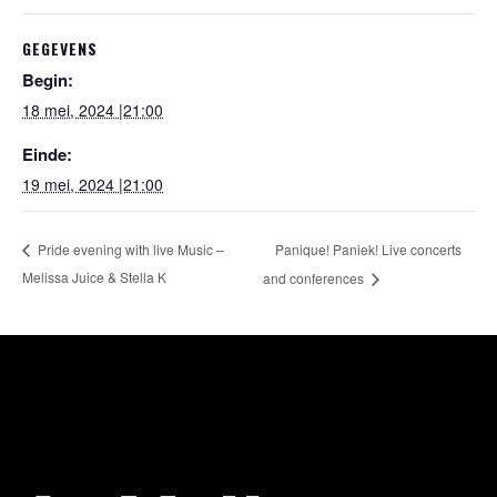
GEGEVENS
Begin:
18 mei, 2024 |21:00
Einde:
19 mei, 2024 |21:00
Panique! Paniek! Live concerts
Pride evening with live Music –
Melissa Juice & Stella K
and conferences