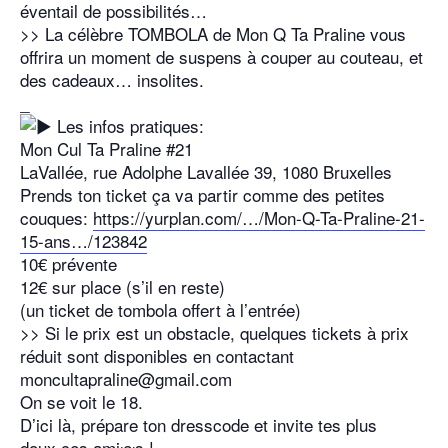
éventail de possibilités…
>> La célèbre TOMBOLA de Mon Q Ta Praline vous
offrira un moment de suspens à couper au couteau, et
des cadeaux… insolites.
_
Les infos pratiques:
Mon Cul Ta Praline #21
LaVallée, rue Adolphe Lavallée 39, 1080 Bruxelles
Prends ton ticket ça va partir comme des petites
couques:
https://yurplan.com/…/Mon-Q-Ta-Praline-21-
15-ans…/123842
10€ prévente
12€ sur place (s’il en reste)
(un ticket de tombola offert à l’entrée)
>> Si le prix est un obstacle, quelques tickets à prix
réduit sont disponibles en contactant
moncultapraline@gmail.com
On se voit le 18.
D’ici là, prépare ton dresscode et invite tes plus
doux.ces ami⸱e⸱s !