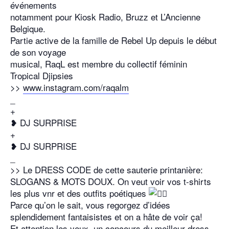
événements
notamment pour Kiosk Radio, Bruzz et L’Ancienne
Belgique.
Partie active de la famille de Rebel Up depuis le début
de son voyage
musical, RaqL est membre du collectif féminin
Tropical Djipsies
>>
www.instagram.com/raqalm
_
+
❥ DJ SURPRISE
+
❥ DJ SURPRISE
_
>> Le DRESS CODE de cette sauterie printanière:
SLOGANS & MOTS DOUX. On veut voir vos t-shirts
les plus vnr et des outfits poétiques
Parce qu’on le sait, vous regorgez d’idées
splendidement fantaisistes et on a hâte de voir ça!
Et attention les yeux, un concours du meilleur dress