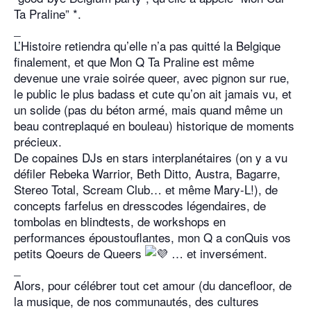
Ta Praline” *.
_
L’Histoire retiendra qu’elle n’a pas quitté la Belgique
finalement, et que Mon Q Ta Praline est même
devenue une vraie soirée queer, avec pignon sur rue,
le public le plus badass et cute qu’on ait jamais vu, et
un solide (pas du béton armé, mais quand même un
beau contreplaqué en bouleau) historique de moments
précieux.
De copaines DJs en stars interplanétaires (on y a vu
défiler Rebeka Warrior, Beth Ditto, Austra, Bagarre,
Stereo Total, Scream Club… et même Mary-L!), de
concepts farfelus en dresscodes légendaires, de
tombolas en blindtests, de workshops en
performances époustouflantes, mon Q a conQuis vos
petits Qoeurs de Queers
… et inversément.
_
Alors, pour célébrer tout cet amour (du dancefloor, de
la musique, de nos communautés, des cultures