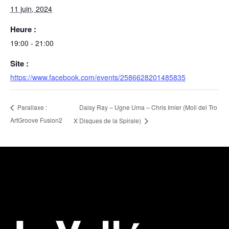
11 juin, 2024
Heure :
19:00 - 21:00
Site :
https://www.facebook.com/events/2586628201485835
Daisy Ray – Ugne Uma – Chris Imler (Moli del Tro
Parallaxe :
ArtGroove Fusion2
X Disques de la Spirale)