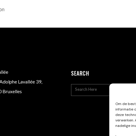
ion
llée
SEARCH
Adolphe Lavallée 39,
 Bruxelles
Om de beste
informatie 
deze techno
verwerken. 
nadelige in