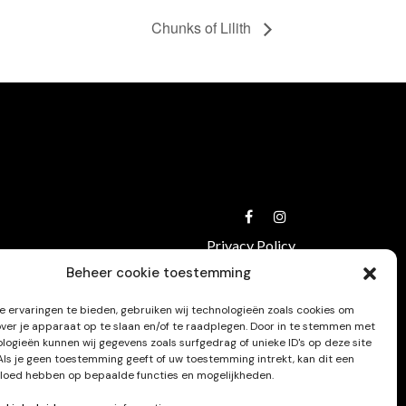
Chunks of Lilith
Privacy Policy
Beheer cookie toestemming
 ervaringen te bieden, gebruiken wij technologieën zoals cookies om
over je apparaat op te slaan en/of te raadplegen. Door in te stemmen met
logieën kunnen wij gegevens zoals surfgedrag of unieke ID's op deze site
Als je geen toestemming geeft of uw toestemming intrekt, kan dit een
vloed hebben op bepaalde functies en mogelijkheden.