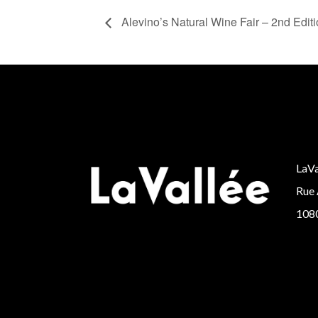
Alevino’s Natural Wine Fair – 2nd Edit
LaVa
Rue 
1080