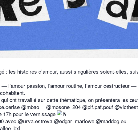
gé : les histoires d’amour, aussi singulières soient-elles, 
ats — l’amour passion, l’amour routine, l’amour destructeur
cohabitent.
es qui ont travaillé sur cette thématique, on présentera les
noe.cerise @mbao__ @mosone_204 @pif.paf.pouf @victhes
 de 17h pour le vernissage
01.00 avec @urva.estreva @edgar_marlowe @
maddog.eu
allee_bxl