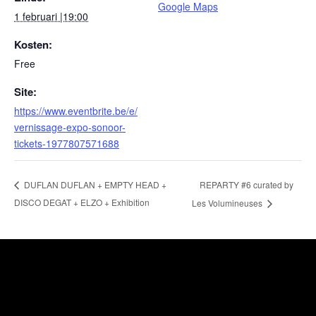
Google Maps
1 februari |19:00
Kosten:
Free
Site:
https://www.eventbrite.be/e/
vernissage-expo-sonoor-
tickets-1977807571688
REPARTY #6 curated by
DUFLAN DUFLAN + EMPTY HEAD +
DISCO DEGAT + ELZO + Exhibition
Les Volumineuses