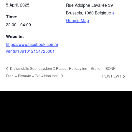
5 April, 2025
Rue Adolphe Lavallée 39
Brussels
,
1080
Belgique
+
Time:
Google Map
22:00 - 04:00
Website:
https://www.facebook.com/e
vents/1861012154725001
BONK :
Distomobile Soundsystem X Rattus : Holiday Inn + Giulio
Eraz. + Bivou4c + Tzii + Non local R.
PEW PEW !