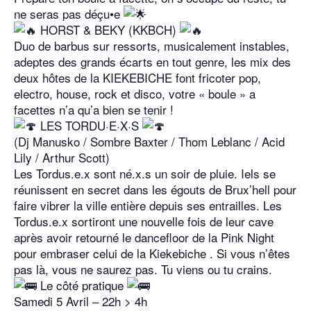
ne seras pas déçu•e
HORST & BEKY (KKBCH)
Duo de barbus sur ressorts, musicalement instables,
adeptes des grands écarts en tout genre, les mix des
deux hôtes de la KIEKEBICHE font fricoter pop,
electro, house, rock et disco, votre « boule » a
facettes n’a qu’a bien se tenir !
LES TORDU·E·X·S
(Dj Manusko / Sombre Baxter / Thom Leblanc / Acid
Lily / Arthur Scott)
Les Tordus.e.x sont né.x.s un soir de pluie. Iels se
réunissent en secret dans les égouts de Brux’hell pour
faire vibrer la ville entière depuis ses entrailles. Les
Tordus.e.x sortiront une nouvelle fois de leur cave
après avoir retourné le dancefloor de la Pink Night
pour embraser celui de la Kiekebiche . Si vous n’êtes
pas là, vous ne saurez pas. Tu viens ou tu crains.
Le côté pratique
Samedi 5 Avril – 22h > 4h