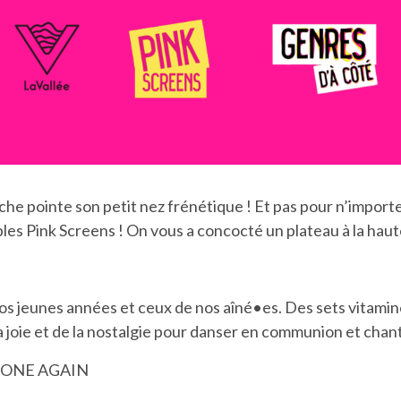
che pointe son petit nez frénétique ! Et pas pour n’import
bles Pink Screens ! On vous a concocté un plateau à la hau
nos jeunes années et ceux de nos aîné•es. Des sets vitamin
a joie et de la nostalgie pour danser en communion et chan
 ONE AGAIN