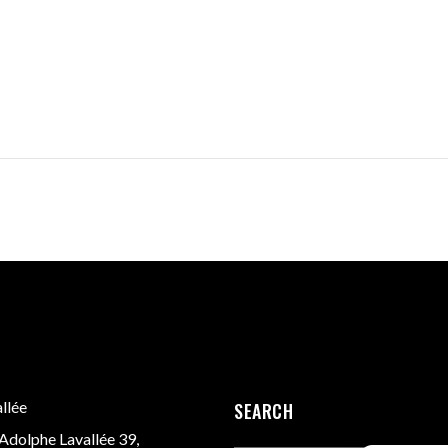
llée
SEARCH
Adolphe Lavallée 39,