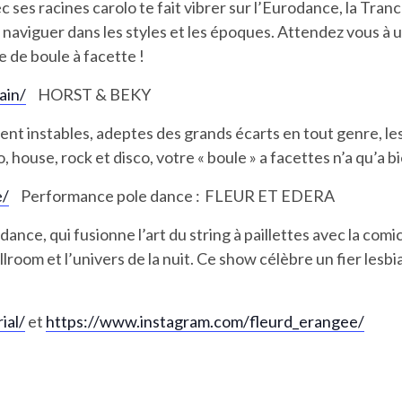
 ses racines carolo te fait vibrer sur l’Eurodance, la Tran
à naviguer dans les styles et les époques. Attendez vous à
e de boule à facette !
ain/
HORST & BEKY
nt instables, adeptes des grands écarts en tout genre, les
ouse, rock et disco, votre « boule » a facettes n’a qu’a bie
e/
Performance pole dance :
FLEUR ET EDERA
nce, qui fusionne l’art du string à paillettes avec la comi
room et l’univers de la nuit. Ce show célèbre un fier lesb
ial/
et
https://www.instagram.com/
fleurd_erangee/