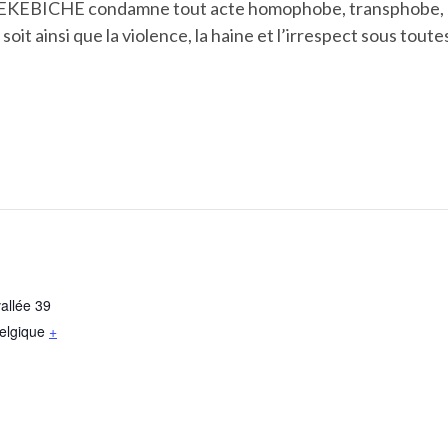
la KIEKEBICHE condamne tout acte homophobe, transphobe, m
soit ainsi que la violence, la haine et l’irrespect sous tout
allée 39
elgique
+