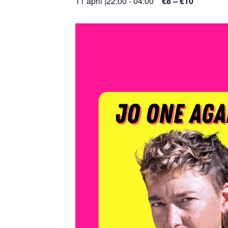
11 april |22:00
-
04:00
€8 – €10