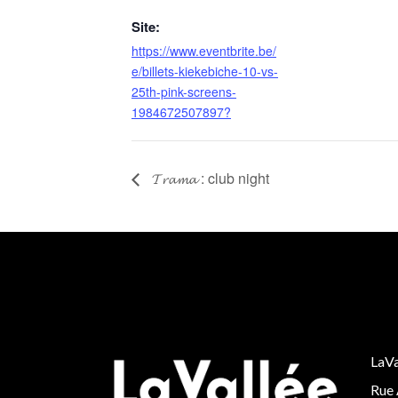
Site:
https://www.eventbrite.be/
e/billets-kiekebiche-10-vs-
25th-pink-screens-
1984672507897?
𝓣𝓻𝓪𝓶𝓪 : club night
LaVa
Rue 