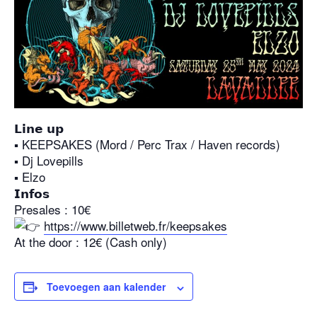
𝗟𝗶𝗻𝗲 𝘂𝗽
▪︎
KEEPSAKES (Mord / Perc Trax / Haven records)
▪︎
Dj Lovepills
▪︎
Elzo
𝗜𝗻𝗳𝗼𝘀
Presales : 10€
https://www.billetweb.fr/keepsakes
At the door : 12€ (Cash only)
Toevoegen aan kalender