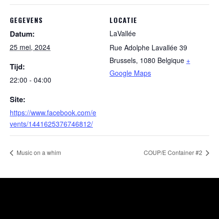
GEGEVENS
LOCATIE
Datum:
LaVallée
25 mei, 2024
Rue Adolphe Lavallée 39
Brussels
,
1080
Belgique
+
Tijd:
Google Maps
22:00 - 04:00
Site:
https://www.facebook.com/e
vents/1441625376746812/
Music on a whim
COUP/E Container #2