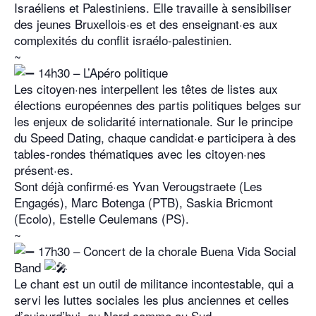
Israéliens et Palestiniens. Elle travaille à sensibiliser
des jeunes Bruxellois·es et des enseignant·es aux
complexités du conflit israélo-palestinien.
~
14h30 – L’Apéro politique
Les citoyen·nes interpellent les têtes de listes aux
élections européennes des partis politiques belges sur
les enjeux de solidarité internationale. Sur le principe
du Speed Dating, chaque candidat·e participera à des
tables-rondes thématiques avec les citoyen·nes
présent·es.
Sont déjà confirmé·es Yvan Verougstraete (Les
Engagés), Marc Botenga (PTB), Saskia Bricmont
(Ecolo), Estelle Ceulemans (PS).
~
17h30 – Concert de la chorale Buena Vida Social
Band
Le chant est un outil de militance incontestable, qui a
servi les luttes sociales les plus anciennes et celles
d’aujourd’hui, au Nord comme au Sud.