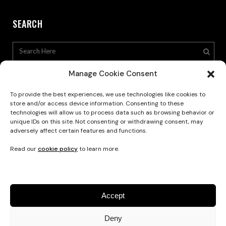
SEARCH
Manage Cookie Consent
To provide the best experiences, we use technologies like cookies to
store and/or access device information. Consenting to these
technologies will allow us to process data such as browsing behavior or
Privacy Policy
unique IDs on this site. Not consenting or withdrawing consent, may
adversely affect certain features and functions.
Read our
cookie policy
to learn more.
Accept
Deny