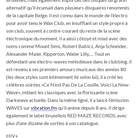
alternatif qu’il écumait dans plusieurs disquaires renommés
de la capitale Belge. Il est connu dans le monde de l’électro
pour avoir tenu le Wax Club, en insufflant un style propre à
son club, souvent à contre-courant du reste de la scène
électronique du moment. Il a ainsi côtoyé et mixé avec des
noms comme Mount Sims, Robert Babicz, Anja Schneider,
Alexander Maier, Ripperton, Water Lilly,… Tout en
défendant une électro-waves mélodieuse dans le clubbing, il
est revenu à ses premiers amours musicaux des années 80
(les deux styles sont intimement lié selon lui), il a créé les
célèbres soirées «Ce N’est Pas De La Couille, Voici La New-
Wave», mêlant les classiques avec la florissante scène
Darkwave actuelle. Dans la même ligné, il a lancé l’émission
WAVES sur
vibration.fm
qu’il anime depuis 8 ans. Il dirige
également le label bruxellois RED MAZE RECORDS, avec
plus d’une dizaine de sorties à son catalogue.
HIV+