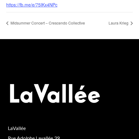
https://fb.me/e/75IKx4NPc
Midsummer Concert – Crescendo Collective
Laura Krieg
LaVallée
Rue Adolphe Lavallée 39,