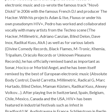
electronic music and co-wrote the famous track “Novö
Diskö” in 2006 with the famous French DJ and producer The
Hacker. With his projects Adan & Ilse, Fluxus or under his
own pseudonym HIV+, Pedro has worked and collaborated
vocally with many artists from the Techno scene (The
Hacker, Millimetric, Adriano Canzian, Blind Delon, Dave
Inox, Radikal Kuss, AkA ) as well as for various labels
(Divine Comedy Records, Black Flames, M-Tronic, Khemia,
Tripalium, Oràculo Records or Unknown Pleasures
Records), he has officially remixed band as important as
Sonar, Hocico or Morbid Angel, and he has been itself
remixed by the best of European electronic music (Absolute
Body Control, David Carretta, Millimetric, Radical G, Marc
Hurtado, Blind Delon, Maman Küsters, Radikal Kuss, Alexey
Volkov…). After playing live in Switzerland, Spain, Belgium,
Chile, Mexico, Canada and the USA, HIV+ has been
featured in industrial festivals such as Infest in
Bradford/UK, Audiotrauma in France, Schlägstrom in Berlin