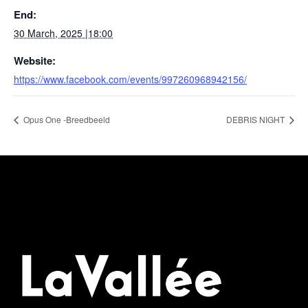
End:
30 March, 2025 |18:00
Website:
https://www.facebook.com/events/997260968942156/
Opus One -Breedbeeld
DEBRIS NIGHT