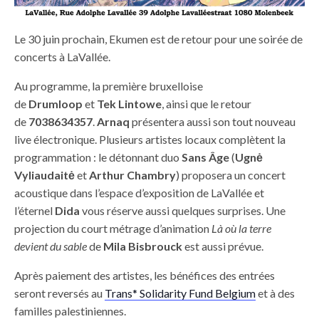
Le 30 juin prochain, Ekumen est de retour pour une soirée de
concerts à LaVallée.
Au programme, la première bruxelloise
de
Drumloop
et
Tek Lintowe
, ainsi que le retour
de
7038634357
.
Arnaq
présentera aussi son tout nouveau
live électronique. Plusieurs artistes locaux complètent la
programmation : le détonnant duo
Sans Âge
(
Ugnė
Vyliaudaitė
et
Arthur Chambry
) proposera un concert
acoustique dans l’espace d’exposition de LaVallée et
l’éternel
Dida
vous réserve aussi quelques surprises. Une
projection du court métrage d’animation
Là où la terre
devient du sable
de
Mila Bisbrouck
est aussi prévue.
Après paiement des artistes, les bénéfices des entrées
seront reversés au
Trans* Solidarity Fund Belgium
et à des
familles palestiniennes.