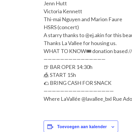
Jenn Hutt
Victoria Kennett
Thi-mai Nguyen and Marion Faure
HSRS (concert)
A starry thanks to @ej.akin for this beau
Thanks La Vallee for housing us.
WHAT TO KNOW🎟 donation based // sug
———————————————
🍺 BAR OPER 14:30h
🎪 START 15h
🌮 BRING CASH FOR SNACK
—————————————————
Where LaVallée @lavallee_bxl Rue Ado
Toevoegen aan kalender