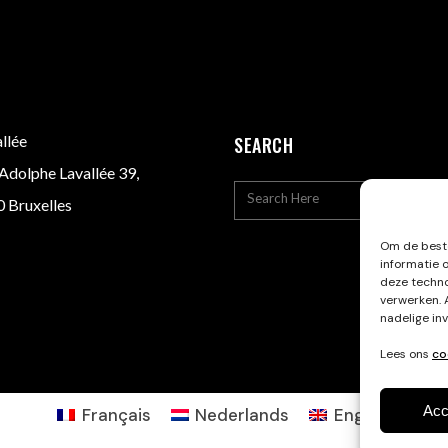
llée
SEARCH
Adolphe Lavallée 39,
 Bruxelles
Om de beste
informatie 
deze techno
verwerken. 
nadelige in
Lees ons
co
Acc
Français
Nederlands
English