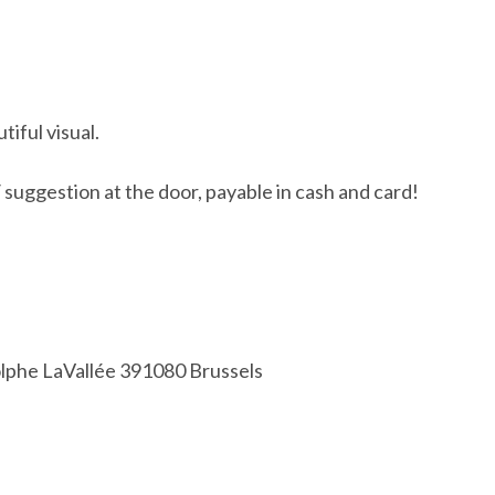
tiful visual.
gestion at the door, payable in cash and card!
lphe LaVallée 391080 Brussels