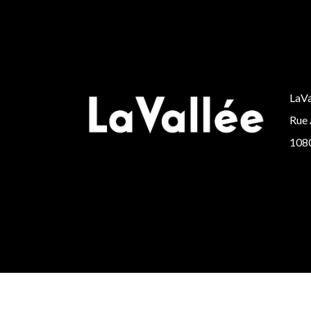
LaVa
Rue 
1080