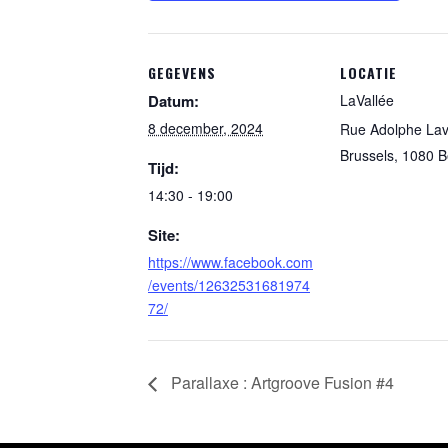
GEGEVENS
LOCATIE
Datum:
LaVallée
8 december, 2024
Rue Adolphe Lav
Brussels
,
1080
B
Tijd:
14:30 - 19:00
Site:
https://www.facebook.com
/events/12632531681974
72/
Parallaxe : Artgroove Fusion #4