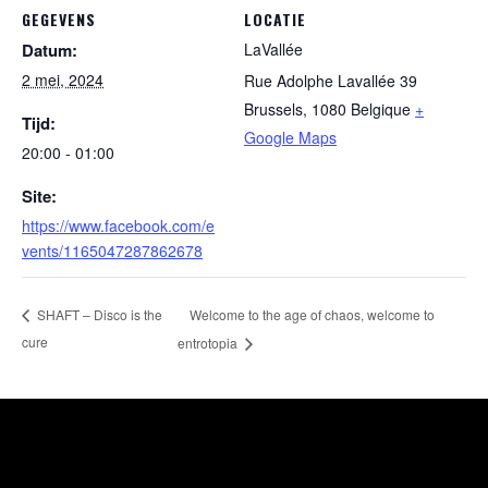
GEGEVENS
LOCATIE
Datum:
LaVallée
2 mei, 2024
Rue Adolphe Lavallée 39
Brussels
,
1080
Belgique
+
Tijd:
Google Maps
20:00 - 01:00
Site:
https://www.facebook.com/e
vents/1165047287862678
Welcome to the age of chaos, welcome to
SHAFT – Disco is the
cure
entrotopia