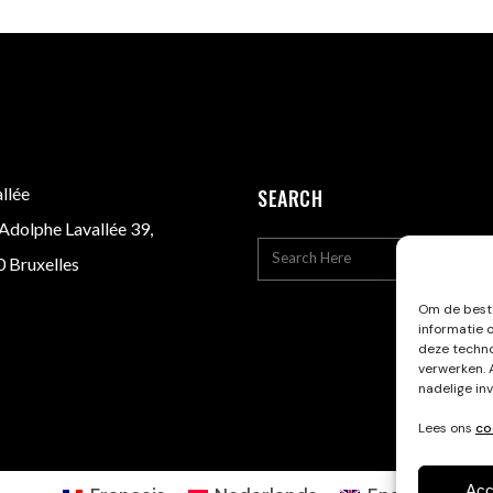
llée
SEARCH
Adolphe Lavallée 39,
 Bruxelles
Om de beste
informatie 
deze techno
verwerken. 
nadelige in
Lees ons
co
Acc