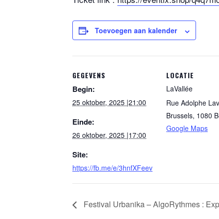
Toevoegen aan kalender
GEGEVENS
LOCATIE
Begin:
LaVallée
25 oktober, 2025 |21:00
Rue Adolphe Lav
Brussels
,
1080
B
Einde:
Google Maps
26 oktober, 2025 |17:00
Site:
https://fb.me/e/3hnfXFeev
Festival Urbanika – AlgoRythmes : Expo