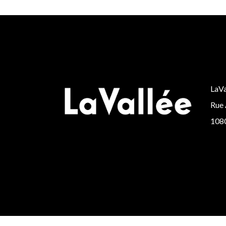
LaVa
Rue 
1080