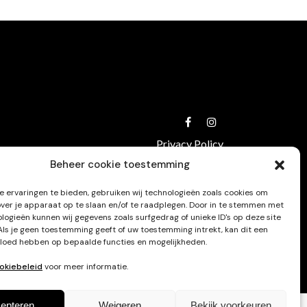
Privacy Policy
Beheer cookie toestemming
 ervaringen te bieden, gebruiken wij technologieën zoals cookies om
over je apparaat op te slaan en/of te raadplegen. Door in te stemmen met
logieën kunnen wij gegevens zoals surfgedrag of unieke ID's op deze site
Als je geen toestemming geeft of uw toestemming intrekt, kan dit een
vloed hebben op bepaalde functies en mogelijkheden.
okiebeleid
voor meer informatie.
epteren
Weigeren
Bekijk voorkeuren