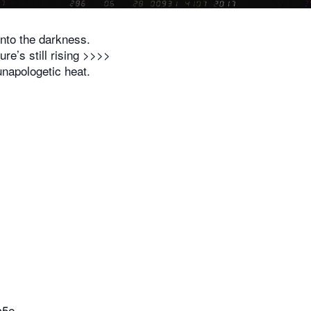
into the darkness.
re’s still rising >>>>
unapologetic heat.
c5e