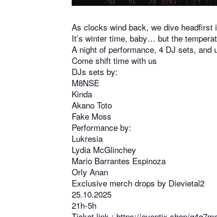
As clocks wind back, we dive headfirst 
It’s winter time, baby… but the temperatu
A night of performance, 4 DJ sets, and 
Come shift time with us
DJs sets by:
M8NSE
Kinda
Akano Toto
Fake Moss
Performance by:
Lukresia
Lydia McGlinchey
Mario Barrantes Espinoza
Orly Anan
Exclusive merch drops by Dievietal2
25.10.2025
21h-5h
Ticket link :
https://eventix.shop/q4q7m