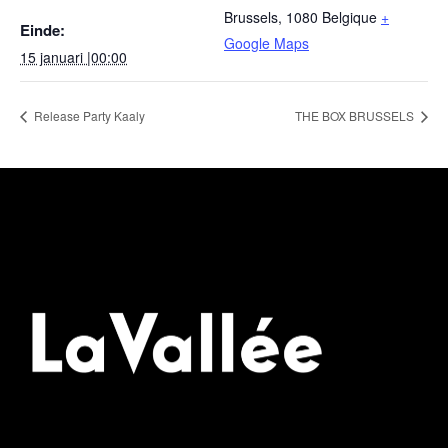
Brussels
,
1080
Belgique
+
Einde:
Google Maps
15 januari |00:00
Release Party Kaaly
THE BOX BRUSSELS