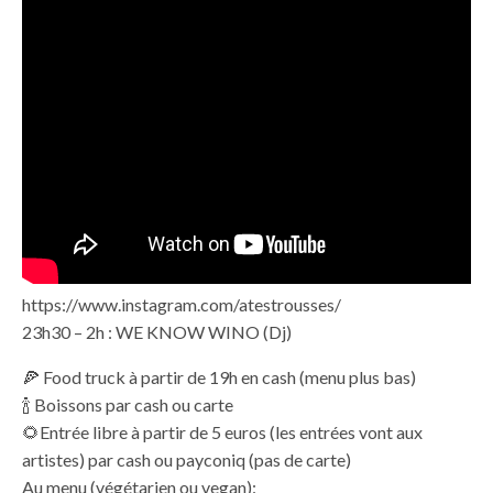
https://www.instagram.com/atestrousses/
23h30 – 2h : WE KNOW WINO (Dj)
🍕 Food truck à partir de 19h en cash (menu plus bas)
🍾 Boissons par cash ou carte
🌻Entrée libre à partir de 5 euros (les entrées vont aux
artistes) par cash ou payconiq (pas de carte)
Au menu (végétarien ou vegan):