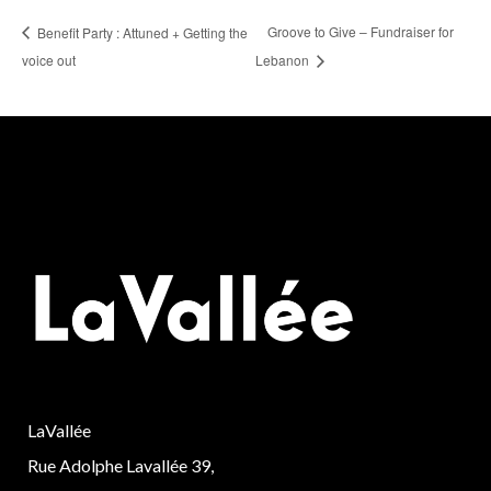
Groove to Give – Fundraiser for
Benefit Party : Attuned + Getting the
voice out
Lebanon
LaVallée
Rue Adolphe Lavallée 39,