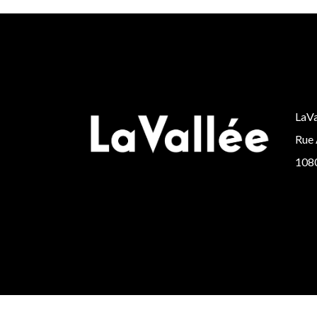
LaVa
Rue 
1080