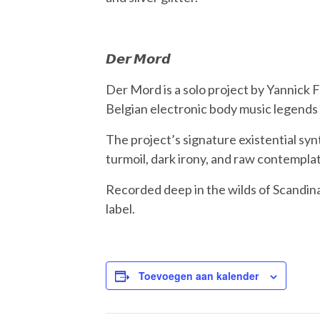
𝘿𝙚𝙧 𝙈𝙤𝙧𝙙
Der Mord is a solo project by Yannick 
Belgian electronic body music legends
The project’s signature existential sy
turmoil, dark irony, and raw contemplat
Recorded deep in the wilds of Scandina
label.
Toevoegen aan kalender