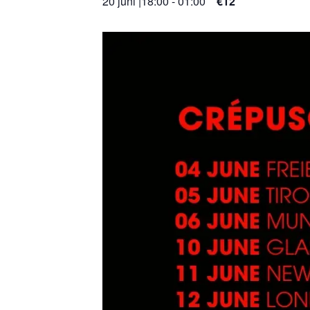
20 juni |18:00
-
01:00
€12