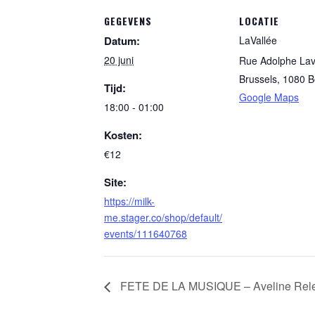
GEGEVENS
LOCATIE
Datum:
LaVallée
20 juni
Rue Adolphe Lav
Brussels
,
1080
B
Tijd:
Google Maps
18:00 - 01:00
Kosten:
€12
Site:
https://milk-
me.stager.co/shop/default/
events/111640768
FETE DE LA MUSIQUE – Aveline Rele