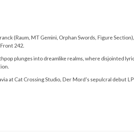
Franck (Raum, MT Gemini, Orphan Swords, Figure Section), 
 Front 242.
nthpop plunges into dreamlike realms, where disjointed lyr
ion.
via at Cat Crossing Studio, Der Mord’s sepulcral debut L