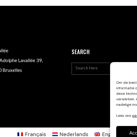
llée
SEARCH
Adolphe Lavallée 39,
 Bruxelles
Om de beste
informatie 
deze techno
verwerken. 
nadelige in
Lees ons
co
Acc
Français
Nederlands
English