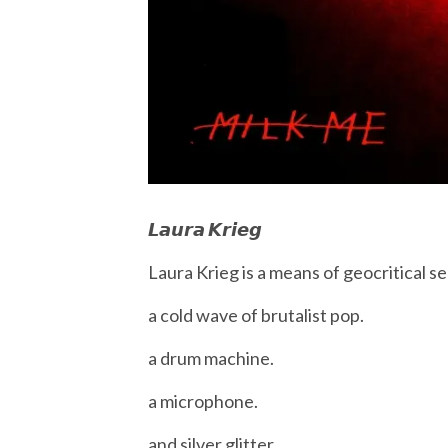
𝙇𝙖𝙪𝙧𝙖 𝙆𝙧𝙞𝙚𝙜
Laura Krieg is a means of geocritical s
a cold wave of brutalist pop.
a drum machine.
a microphone.
and silver glitter.