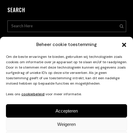
SEARCH
Beheer cookie toestemming
Om de beste ervaringen te bieden, gebruiken wij technologieën zoals
cookies om informatie over je apparaat op te slaan en/of te raadplegen.
Privacy Policy
Door in te stemmen met deze technologieën kunnen wij gegevens zoals
surfgedrag of unieke ID's op deze site verwerken. Als je geen
toestemming geeft of uw toestemming intrekt, kan dit een nadelige
invloed hebben op bepaalde functies en mogelijkheden.
Lees ons
cookiebeleid
voor meer informatie.
Accepteren
Weigeren