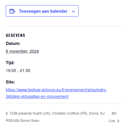
Toevoegen aan kalender
GEGEVENS
Datum:
8 november, 2024
Tijd:
19:00 - 21:30
Site:
https://www.festival-artonov.eu/fr/evenement/stravinsky-
360deg-virtuosites-en-mouvement
BX-
CDB presents Yushh (UK), Christian Coiffure (FR), Donia, DJ
RSII b2b Slomo Sean
Live