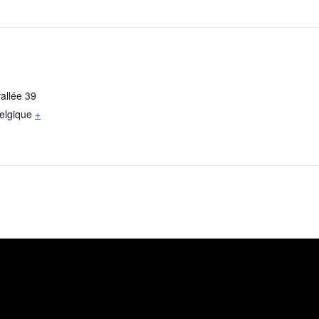
allée 39
elgique
+