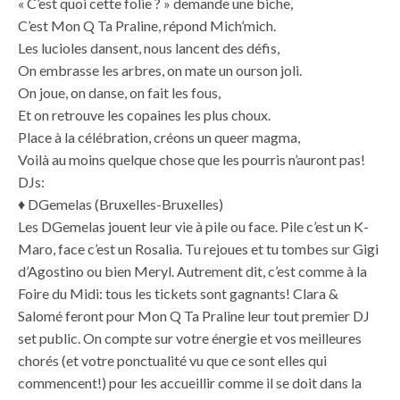
« C’est quoi cette folie ? » demande une biche,
C’est Mon Q Ta Praline, répond Mich’mich.
Les lucioles dansent, nous lancent des défis,
On embrasse les arbres, on mate un ourson joli.
On joue, on danse, on fait les fous,
Et on retrouve les copaines les plus choux.
Place à la célébration, créons un queer magma,
Voilà au moins quelque chose que les pourris n’auront pas!
DJs:
♦︎ DGemelas (Bruxelles-Bruxelles)
Les DGemelas jouent leur vie à pile ou face. Pile c’est un K-
Maro, face c’est un Rosalia. Tu rejoues et tu tombes sur Gigi
d’Agostino ou bien Meryl. Autrement dit, c’est comme à la
Foire du Midi: tous les tickets sont gagnants! Clara &
Salomé feront pour Mon Q Ta Praline leur tout premier DJ
set public. On compte sur votre énergie et vos meilleures
chorés (et votre ponctualité vu que ce sont elles qui
commencent!) pour les accueillir comme il se doit dans la