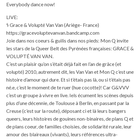
Everybody dance now!
LIVE:
𐓏 Grace & Volupté Van Van (Ariège- France)
https://gracevoluptevanvan.bandcamp.com
Joie dans nos coeurs & guilis dans nos pieds: Mon Q invite
les stars de la Queer Belt des Pyrénées françaises: GRACE &
VOLUPTÉ VAN VAN.
C’est un plaisir qu’on s’était déjà fait en l’an de grâce (et
volupté) 2010, autrement dit, les Van Van et Mon Q c’est une
histoire d’amour qui dure. Et si t’étais pas là, ou si t’étais pas
né.e, c’est le moment de te ruer (hue cocotte)! Car G&VVV
c’est un groupe à vivre en live. Iels écument les scènes depuis
plus d’une décennie, de Toulouse à Berlin, en passant par la
Creuse (c’est sur la route), déposant ci et là leurs bangers
queers, leurs histoires de gouines non-binaires, de plans Q et
de plans coeur, de familles choisies, de solidarité rurale, leur
amour des blaireaux (vivants), leurs références ultra-