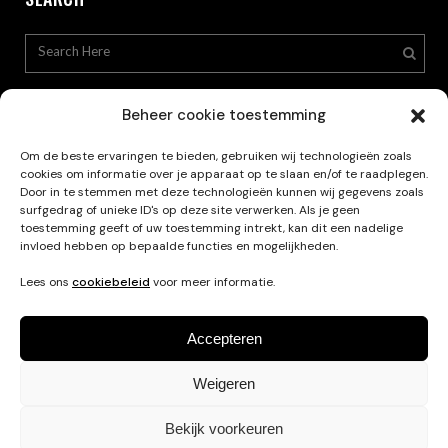
Beheer cookie toestemming
Om de beste ervaringen te bieden, gebruiken wij technologieën zoals
cookies om informatie over je apparaat op te slaan en/of te raadplegen.
Privacy Policy
Door in te stemmen met deze technologieën kunnen wij gegevens zoals
surfgedrag of unieke ID's op deze site verwerken. Als je geen
toestemming geeft of uw toestemming intrekt, kan dit een nadelige
invloed hebben op bepaalde functies en mogelijkheden.
Lees ons
cookiebeleid
voor meer informatie.
Accepteren
Weigeren
Français
Nederlands
English
Bekijk voorkeuren