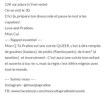
12€ sur place (s’il en reste)
On se voit le 30.
D’ici là, prépare ton dresscode et passe le mot à tes
copaines!
Love and Pralines,
Mon Cul.
—– Rappel essentiel —–
Mon Q Ta Praline est une soirée QUEER, c’est à dire remplie
de gouines (badass), de pédés (flamboyants), de trans* (à
lunettes) -et inversément-. C’est aussi une soirée bon enfant
et ouverte à tou-te-s, mais la règle c’est d’être mignon avec
tout le monde.
—– Suivez-nous —–
Instagram : @monqtapraline
FB: www.facebook.com/moncultapralinebrussels