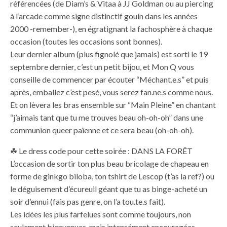
référencées (de Diam’s & Vitaa à JJ Goldman ou au piercing
à l’arcade comme signe distinctif gouin dans les années
2000 -remember-), en égratignant la fachosphère à chaque
occasion (toutes les occasions sont bonnes).
Leur dernier album (plus fignolé que jamais) est sorti le 19
septembre dernier, c’est un petit bijou, et Mon Q vous
conseille de commencer par écouter “Méchant.e.s” et puis
après, emballez c’est pesé, vous serez fan.ne.s comme nous.
Et on lèvera les bras ensemble sur “Main Pleine” en chantant
“j’aimais tant que tu me trouves beau oh-oh-oh” dans une
communion queer païenne et ce sera beau (oh-oh-oh).
☘︎ Le dress code pour cette soirée : DANS LA FORÊT
L’occasion de sortir ton plus beau bricolage de chapeau en
forme de ginkgo biloba, ton tshirt de Lescop (t’as la ref?) ou
le déguisement d’écureuil géant que tu as binge-acheté un
soir d’ennui (fais pas genre, on l’a tou.te.s fait).
Les idées les plus farfelues sont comme toujours, non
seulement bienvenues, mais intensément encouragées.