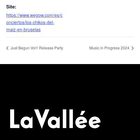
Site:
https://www.wegow.com/es/c
onciertos/los-chikos-del-
maiz-en-bruselas
Just Begun Vol1 Release Party
Music in Progress 2024