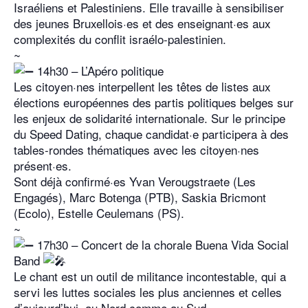
Israéliens et Palestiniens. Elle travaille à sensibiliser
des jeunes Bruxellois·es et des enseignant·es aux
complexités du conflit israélo-palestinien.
~
14h30 – L’Apéro politique
Les citoyen·nes interpellent les têtes de listes aux
élections européennes des partis politiques belges sur
les enjeux de solidarité internationale. Sur le principe
du Speed Dating, chaque candidat·e participera à des
tables-rondes thématiques avec les citoyen·nes
présent·es.
Sont déjà confirmé·es Yvan Verougstraete (Les
Engagés), Marc Botenga (PTB), Saskia Bricmont
(Ecolo), Estelle Ceulemans (PS).
~
17h30 – Concert de la chorale Buena Vida Social
Band
Le chant est un outil de militance incontestable, qui a
servi les luttes sociales les plus anciennes et celles
d’aujourd’hui, au Nord comme au Sud.