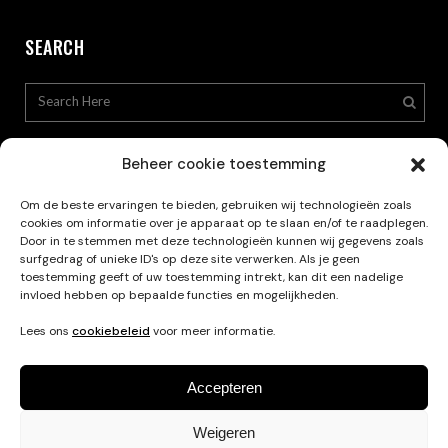
SEARCH
Beheer cookie toestemming
Om de beste ervaringen te bieden, gebruiken wij technologieën zoals
cookies om informatie over je apparaat op te slaan en/of te raadplegen.
Privacy Policy
Door in te stemmen met deze technologieën kunnen wij gegevens zoals
surfgedrag of unieke ID's op deze site verwerken. Als je geen
toestemming geeft of uw toestemming intrekt, kan dit een nadelige
invloed hebben op bepaalde functies en mogelijkheden.
Lees ons
cookiebeleid
voor meer informatie.
Accepteren
Weigeren